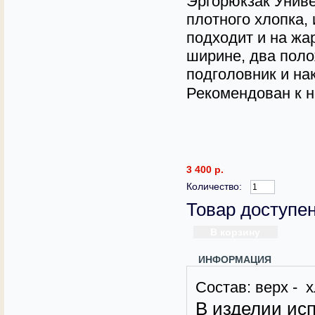
Эргорюкзак Униве
плотного хлопка,
подходит и на жа
ширине, два пол
подголовник и н
Рекомендован к н
3 400 р.
Количество:
Товар доступен
ИНФОРМАЦИЯ
Состав: верх - 
В изделии ис