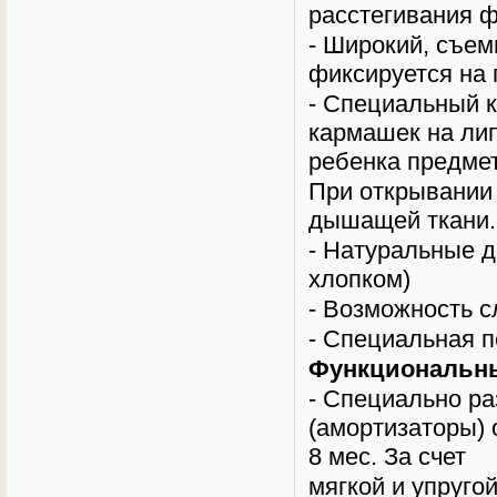
расстегивания 
-
Широкий, съем
фиксируется на
- Специальный к
кармашек на ли
ребенка предмет
При открывании 
дышащей ткани.
- Натуральные д
хлопком)
-
Возможность сл
-
Специальная п
Функциональны
- Специально р
(амортизаторы)
8 мес. За счет
мягкой и упруго