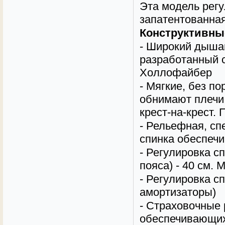
Эта модель регу
запатентованная
Конструктивны
- Широкий дыша
разработанный 
Холлофайбер
- Мягкие, без п
обнимают плечи.
крест-на-крест.
- Рельефная, сп
спинка
обеспеч
-
Регулировка сп
пояса) - 40 см. 
-
Регулировка с
амортизаторы)
-
Страховочные р
обеспечивающих