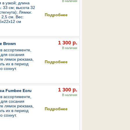
В наличии
 в узкой; длина
: 33 см; высота 32
В корзину
стегнута); Лямки:
Подробнее
2,5 см. Вес:
35х22х12 см
1 300 р.
e Brown
В наличии
 в ассортименте,
 для сосания
В корзину
е лямок рюкзака,
Подробнее
ть их в период
о сохнут.
1 300 р.
ca Fumbee Ecru
В наличии
 в ассортименте,
 для сосания
В корзину
е лямок рюкзака,
Подробнее
ть их в период
о сохнут.