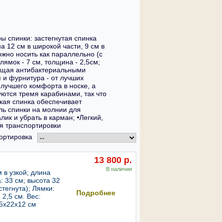
ры спинки: застегнутая спинка
а 12 см в широкой части, 9 см в
ожно носить как параллельно (с
ямок - 7 см, толщина - 2,5см;
ающая антибактериальными
 и фурнитура - от лучших
лучшего комфорта в носке, а
ются тремя карабинами, так что
ткая спинка обеспечивает
ль спинки на молнии для
ик и убрать в карман; •Легкий,
ля транспортировки
ортировка
13 800 р.
В наличии
 в узкой; длина
: 33 см; высота 32
В корзину
стегнута); Лямки:
Подробнее
2,5 см. Вес:
35х22х12 см