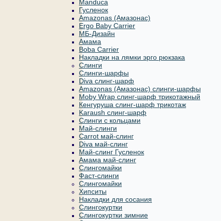
Manduca
Гусленок
Amazonas (Амазонас)
Ergo Baby Carrier
МБ-Дизайн
Амама
Boba Carrier
Накладки на лямки эрго рюкзака
Слинги
Слинги-шарфы
Diva слинг-шарф
Amazonas (Амазонас) слинги-шарфы
Moby Wrap слинг-шарф трикотажный
Кенгуруша слинг-шарф трикотаж
Karaush слинг-шарф
Слинги с кольцами
Май-слинги
Carrot май-слинг
Diva май-слинг
Май-слинг Гусленок
Амама май-слинг
Слингомайки
Фаст-слинги
Слингомайки
Хипситы
Накладки для сосания
Слингокуртки
Слингокуртки зимние