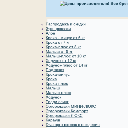
Распродажа и скидки
Эрго рюкзаки
Алое
Кроха - минус от 6 кг
Кроха от 7 кг
Кроха-плюс от 8 кг
Малыш от 9 кг
Малыш-плюс от 10 кг
Ходунок от 12 кг
Ходунок-плюс от 14 кг
Под заказ
Кроха-минус
Кроха
Кроха-плюс
Малыш
Малыш-плюс
Ходунок
Тедди слинг
Эргорюкзаки МИНИ-ЛЮКС
Эргорюкзаки Комфорт
Эргорюкзаки ЛЮКС
Карауш
Diva эрго рюкзак с рождения