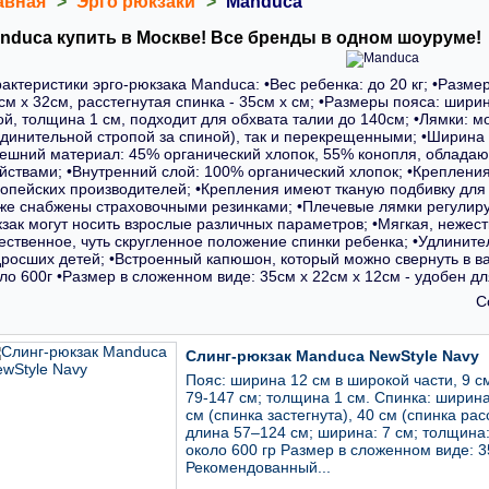
авная
>
Эрго рюкзаки
>
Manduca
nduca купить в Москве! Все бренды в одном шоуруме!
актеристики эрго-рюкзака Manduca: •Вес ребенка: до 20 кг; •Разме
см х 32см, расстегнутая спинка - 35см х см; •Размеры пояса: ширин
ой, толщина 1 см, подходит для обхвата талии до 140см; •Лямки: м
динительной стропой за спиной), так и перекрещенными; •Ширина л
ешний материал: 45% органический хлопок, 55% конопля, облад
йствами; •Внутренний слой: 100% органический хлопок; •Крепления
опейских производителей; •Крепления имеют тканую подбивку для 
же снабжены страховочными резинками; •Плечевые лямки регулиру
зак могут носить взрослые различных параметров; •Мягкая, нежес
ественное, чуть скругленное положение спинки ребенка; •Удлините
росших детей; •Встроенный капюшон, который можно свернуть в вал
ло 600г •Размер в сложенном виде: 35см х 22см х 12см - удобен д
С
Слинг-рюкзак Manduca NewStyle Navy
Пояс: ширина 12 см в широкой части, 9 см
79-147 см; толщина 1 см. Спинка: ширина
см (спинка застегнута), 40 см (спинка рас
длина 57–124 см; ширина: 7 см; толщина: 
около 600 гр Размер в сложенном виде: 
Рекомендованный...