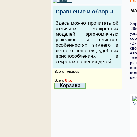
Гл
Ma
Сравнение и обзоры
Здесь можно прочитать об
Хар
отличиях конкретных
-35
узк
моделей эргономичных
сое
рюкзаков и слингов,
•Вн
особенностях зимнего и
сво
летнего ношения, удобных
евр
приспособлениях и
так
секретах ношения детей
рюк
ест
Всего товаров
под
око
0 р.
Всего
Корзина