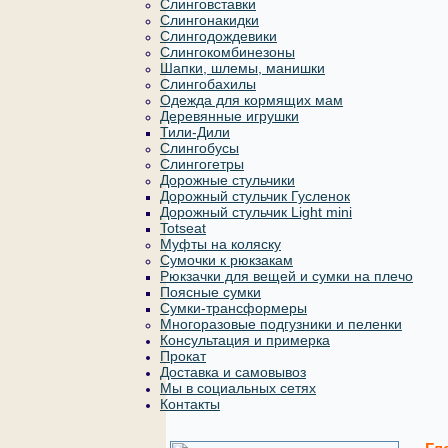
Слинговставки
Слингонакидки
Слингодождевики
Слингокомбинезоны
Шапки, шлемы, манишки
Слингобахилы
Одежда для кормящих мам
Деревянные игрушки
Тили-Дили
Слингобусы
Слингогетры
Дорожные стульчики
Дорожный стульчик Гусленок
Дорожный стульчик Light mini
Totseat
Муфты на коляску
Сумочки к рюкзакам
Рюкзачки для вещей и сумки на плечо
Поясные сумки
Сумки-трансформеры
Многоразовые подгузники и пеленки
Консультация и примерка
Прокат
Доставка и самовывоз
Мы в социальных сетях
Контакты