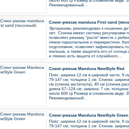
около 600 гр Размер в сложенном виде: 
Рекомендованный...
Слинг-рюкзак manduca First sand (пес
Эргорюкзак, рекомендован к ношению дет
лет. Спинка имеет систему регулировки п
позволяет рюкзаку "расти" вместе с реб
лямок параллельное и перекрестное. Ка
подголовник, позволяет зафиксировать г
малыша, а также защитить его от солнца 
и лямках есть защита от случайного...
Слинг-рюкзак Manduca NewStyle Red
Пояс: ширина 12 см в широкой части, 9 см
79-147 см; толщина 1 см. Спинка: ширина
см (спинка застегнута), 40 см (спинка рас
длина 57–124 см; ширина: 7 см; толщина: 
около 600 гр Размер в сложенном виде: 
Рекомендованный...
Слинг-рюкзак Manduca NewStyle Green
Пояс: ширина 12 см в широкой части, 9 см
79-147 см; толщина 1 см. Спинка: ширина