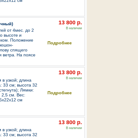
35х22х12 см
13 800 р.
очный)
В наличии
ей от 4мес. до 2
о высоте и
В корзину
енком. Положение
Подробнее
пюшон-
олову спящего
и ветра. На поясе
13 800 р.
В наличии
 в узкой; длина
: 33 см; высота 32
В корзину
стегнута); Лямки:
Подробнее
2,5 см. Вес:
35х22х12 см
13 800 р.
В наличии
 в узкой; длина
: 33 см; высота 32
В корзину