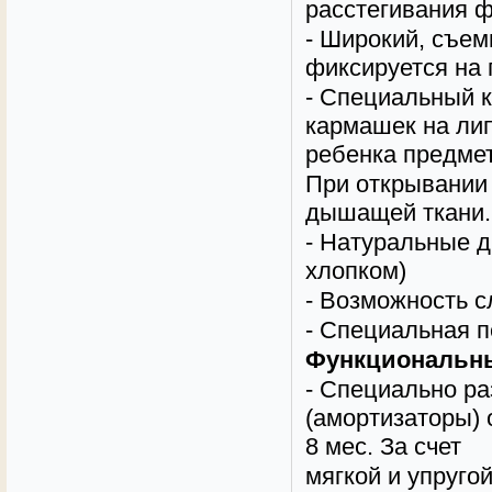
расстегивания 
-
Широкий, съем
фиксируется на
- Специальный к
кармашек на ли
ребенка предмет
При открывании 
дышащей ткани.
- Натуральные д
хлопком)
-
Возможность сл
-
Специальная п
Функциональны
- Специально р
(амортизаторы)
8 мес. За счет
мягкой и упруго