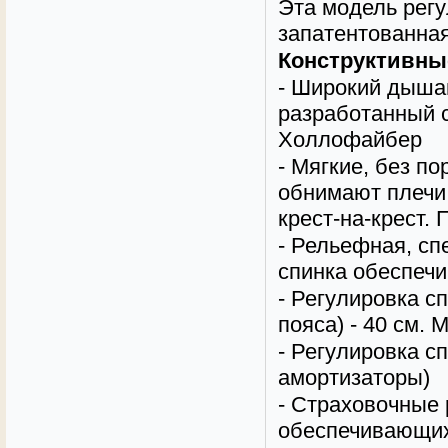
Эта модель регу
запатентованная
Конструктивны
- Широкий дыша
разработанный 
Холлофайбер
- Мягкие, без п
обнимают плечи.
крест-на-крест.
- Рельефная, сп
спинка
обеспеч
-
Регулировка сп
пояса) - 40 см. 
-
Регулировка с
амортизаторы)
-
Страховочные р
обеспечивающих