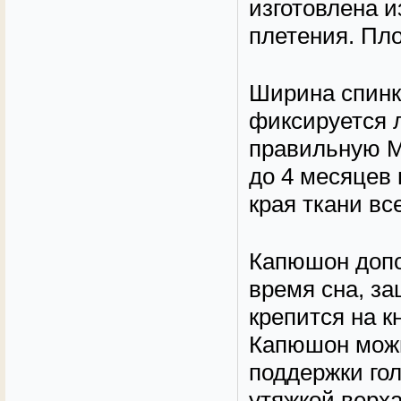
изготовлена и
плетения. Пло
Ширина спинки
фиксируется 
правильную М
до 4 месяцев 
края ткани в
Капюшон допо
время сна, за
крепится на к
Капюшон можн
поддержки го
утяжкой верха