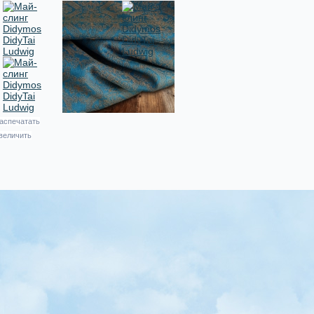
аспечатать
величить