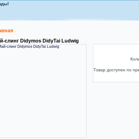
авная
й-слинг Didymos DidyTai Ludwig
Кол
Товар доступен по пр