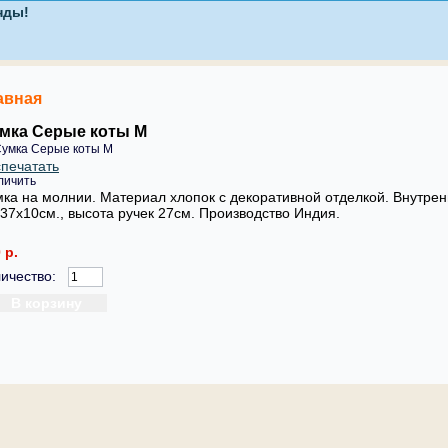
авная
мка Серые коты М
печатать
личить
ка на молнии. Материал хлопок с декоративной отделкой. Внутре
37х10см., высота ручек 27см. Производство Индия.
 р.
ичество: