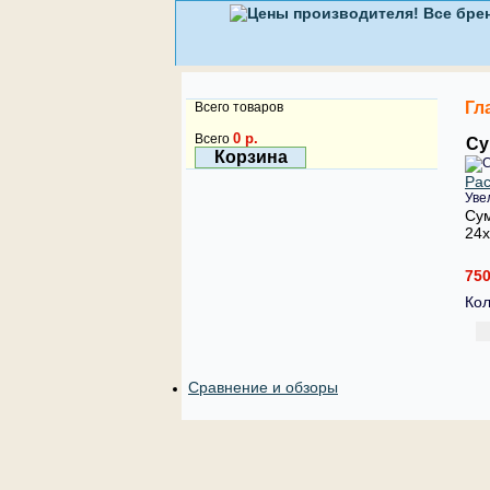
Гл
Всего товаров
0 р.
Всего
Су
Корзина
Рас
Уве
Сум
24х
750
Кол
Сравнение и обзоры