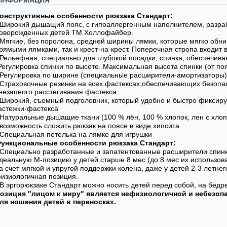
ИНФОРМАЦИЯ
онструктивные особенности рюкзака Стандарт:
 Широкий дышащий пояс, с гипоаллергенным наполнителем, разра
оворожденных детей ТМ Холлофайбер.
 Мягкие, без поролона, средней ширины лямки, которые мягко обн
рямыми лямками, так и крест-на-крест. Поперечная стропа входит в
 Рельефная, специально для глубокой посадки, спинка, обеспечи
Регулировка спинки по высоте. Максимальная высота спинки (от поя
 Регулировка по ширине (специальные расширители-амортизаторы)
 Страховочные резинки на всех фастексах,обеспечивающих безопа
незапного расстегивания фастекса
 Широкий, съемный подголовник, который удобно и быстро фиксир
астежки-фастекса
 Натуральные дышащие ткани (100 % лён, 100 % хлопок, лен с хло
 возможность сложить рюкзак на поясе в виде хипсита
 Специальная петелька на лямке для игрушки
ункциональные особенности рюкзака Стандарт:
 Специально разработанные и запатентованные расширители спин
деальную М-позицию у детей старше 8 мес (до 8 мес их использова
а счет мягкой и упругой поддержки колена, даже у детей 2-3 летне
изиологичная позиция.
 В эргорюкзаке Стандарт можно носить детей перед собой, на бедре
озиция "лицом к миру" является нефизиологичной и небезопа
ля ношения детей в переносках.