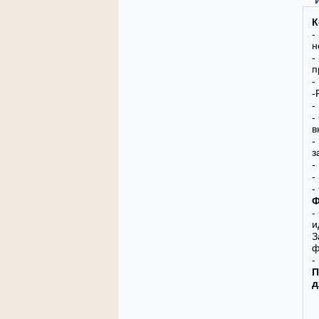
К
-
н
-
п
-
-
-
-
в
-
з
-
-
-
Ф
-
и
З
ф
-
П
д