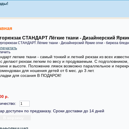
авная
горюкзак СТАНДАРТ Лёгкие ткани - Дизайнерский Яркие
печатать
личить
ндарт легкие ткани - самый тонкий и летний рюкзак из всех извес
с делают рюкзак легким по весу и продуваемым. С подголовником, 
ине и высоте. Положение лямок возможно параллельное и перекре
омендован для ношения детей от 6 мес. до 3 лет.
ладки для сосания В ПОДАРОК!
00 р.
ичество:
ар доступен по предзаказу. Сроки доставки до 14 дней