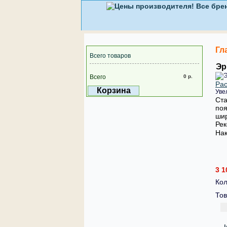
Гл
Всего товаров
Эр
Всего
0 р.
Рас
Корзина
Уве
Ста
поя
шир
Рек
Нак
3 1
Кол
Тов