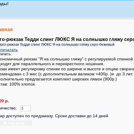
авная
го-рюкзак Тедди слинг ЛЮКС Я на солнышко гляжу се
печатать
личить
ономичный рюкзак "Я на солнышко гляжу " с регулируемой спинко
ходят для параллельного и перекрестного ношения.
зак имеет регулировку спинки по ширине и высоте и опцию сворачи
омендован с 3 мес (с дополнительным валиком +400р. )и до 3 лет.
олнительно предлагается комплект широких лямок (900р.)
тав: 100% хлопок.
00 р.
ичество:
ар доступен по предзаказу. Сроки доставки до 14 дней