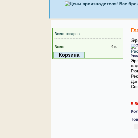
Гл
Всего товаров
Эр
Всего
0 р.
Рас
Корзина
Уве
Эрг
под
Рюк
Рек
Доп
Сос
5 5
Кол
Тов