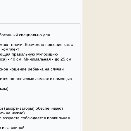
ботанный специально для
имают плечи. Возможно ношение как с
 комплект.
вающая правильную М-позицию
са) - 40 см. Минимальная - до 25 см.
сное ношение ребенка на случай
уется на плечевых лямках с помощью
пком)
ки (амортизаторы) обеспечивают
ть не нужно).
го возраста соблюдается правильная
 и за спиной.