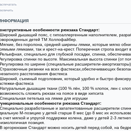
аспечатать
величить
ИНФОРМАЦИЯ
онструктивные особенности рюкзака Стандарт:
 Широкий дышащий пояс, с гипоаллергенным наполнителем, разра
оворожденных детей ТМ Холлофайбер.
 Мягкие, без поролона, средней ширины лямки, которые мягко обн
рямыми лямками, так и крест-на-крест. Поперечная стропа входит в
 Рельефная, специально для глубокой посадки, спинка, обеспечи
Регулировка спинки по высоте. Максимальная высота спинки (от поя
 Регулировка по ширине (специальные расширители-амортизаторы)
 Страховочные резинки на всех фастексах,обеспечивающих безопа
незапного расстегивания фастекса
 Широкий, съемный подголовник, который удобно и быстро фиксир
астежки-фастекса
 Натуральные дышащие ткани (100 % лён, 100 % хлопок, лен с хло
 возможность сложить рюкзак на поясе в виде хипсита
 Специальная петелька на лямке для игрушки
ункциональные особенности рюкзака Стандарт:
 Специально разработанные и запатентованные расширители спин
деальную М-позицию у детей старше 8 мес (до 8 мес их использова
а счет мягкой и упругой поддержки колена, даже у детей 2-3 летне
изиологичная позиция.
 В эргорюкзаке Стандарт можно носить детей перед собой, на бедре