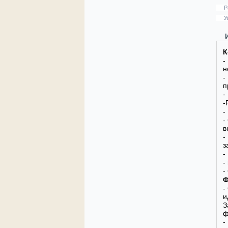
Р
У
К
-
н
-
п
-
-
-
-
в
-
з
-
-
-
Ф
-
и
З
ф
-