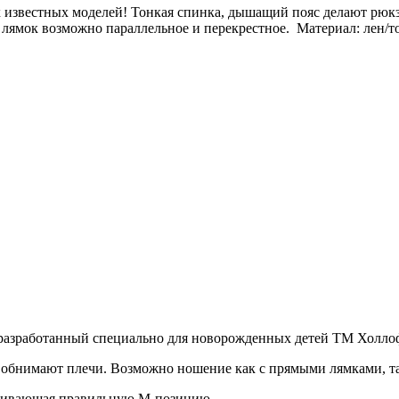
ех известных моделей! Тонкая спинка, дышащий пояс делают рюкз
лямок возможно параллельное и перекрестное. Материал: лен/то
разработанный специально для новорожденных детей ТМ Холло
 обнимают плечи. Возможно ношение как с прямыми лямками, так
спечивающая правильную М-позицию