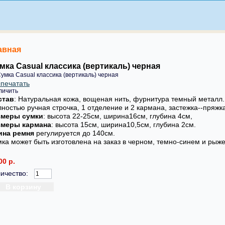
авная
мка Casual классика (вертикаль) черная
печатать
личить
став
: Натуральная кожа, вощеная нить, фурнитура темный металл.
ностью ручная строчка, 1 отделение и 2 кармана, застежка--пряжк
змеры сумки
: высота 22-25см, ширина16см, глубина 4см,
змеры кармана
: высота 15см, ширина10,5см, глубина 2см.
ина ремня
регулируется до 140см.
ка может быть изготовлена на заказ в черном, темно-синем и рыж
00 р.
ичество: