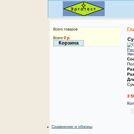
Гл
Всего товаров
0 р.
Всего
Су
Корзина
Рас
Уве
Со
Пол
Ра
Ра
Дл
Сум
3 5
Кол
Сравнение и обзоры